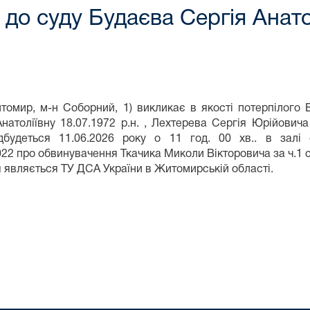
до суду Будаєва Сергія Анат
омир, м-н Соборний, 1) викликає в якості потерпілого Б
атоліївну 18.07.1972 р.н. , Лехтерева Сергія Юрійовича
ідбудеться 11.06.2026 року о 11 год. 00 хв.. в залі
про обвинувачення Ткачика Миколи Вікторовича за ч.1 ст.1
являється ТУ ДСА України в Житомирській області.