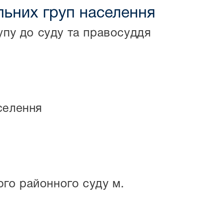
ільних груп населення
тупу до суду та правосуддя
селення
го районного суду м.