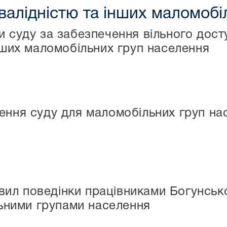
нвалідністю та інших маломоб
ки суду за забезпечення вільного дос
інших маломобільних груп населення
ення суду для маломобільних груп на
вил поведінки працівниками Богунсько
ьними групами населення