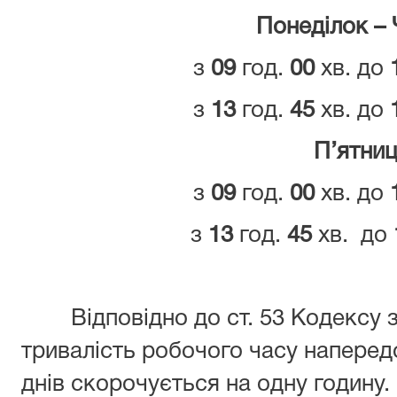
Понеділок – 
з
09
год.
00
хв. до
з
13
год.
45
хв. до
П’ятни
з
09
год.
00
хв. до
з
13
год.
45
хв. до
Відповідно до ст. 53 Кодексу 
тривалість робочого часу наперед
днів скорочується на одну годину.