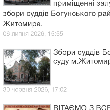
приміщенні зал
збори суддів Богунського рай
Житомира.
06 липня 2026, 15:55
Збори суддів Б
суду м.Житоми
30 червня 2026, 17:02
ВІТАЄМО З ВС