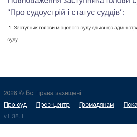
Повноваження заступника голови су
"Про судоустрій і статус суддів":
1. Заступник голови місцевого суду здійснює адмініст
суду.
2026 © Всі права захищені
Про суд
Прес-центр
Громадянам
Пока
v1.38.1