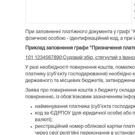
При заповненні платіжного документа у графі 
фізичною особою - ідентифікаційний код, а при й
Приклад заповнення графи "Призначення плат
101 1234567890;Судовий збір, стягнутий з Іван
У разі необхідності повернення коштів, поми
платнику (суб'єкту господарювання) необхідно
державного та місцевих бюджетів, затвердженим
Заява про повернення коштів з бюджету складає
поверненню, із обов’язковим зазначенням інформ
найменування платника (суб’єкта господарю
код за ЄДРПОУ (для юридичної особи) або пр
валюті);
реєстраційний номер облікової картки платни
через свої релігійні переконання в установ