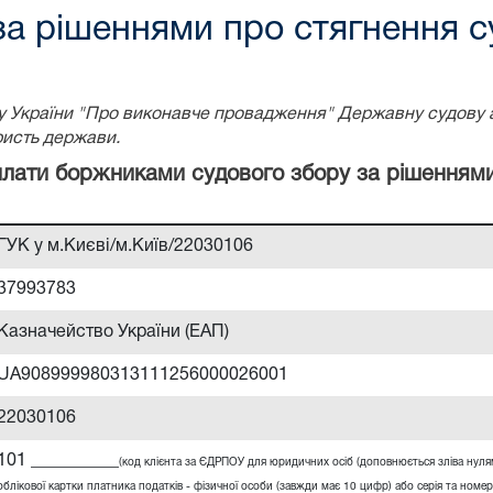
за рішеннями про стягнення с
ону України "Про виконавче провадження" Державну судову 
ристь держави.
сплати боржниками судового збору за рішенням
ГУК у м.Києві/м.Київ/22030106
37993783
Казначейство України (ЕАП)
UA908999980313111256000026001
22030106
101 __________
(код клієнта за ЄДРПОУ для юридичних осіб (доповнюється зліва нул
облікової картки платника податків - фізичної особи (завжди має 10 цифр) або серія та номер