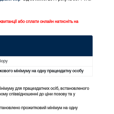
витанції або сплати онлайн натисніть на
бору
кового мінімуму на одну працездатну особу
мінімуму для працездатних осіб, встановленого
вому співвідношенні до ціни позову та у
встановлено прожитковий мінімум на одну