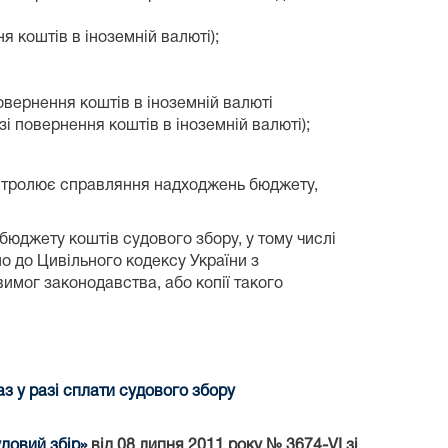
 коштів в іноземній валюті);
овернення коштів в іноземній валюті
зі повернення коштів в іноземній валюті);
онтролює справляння надходжень бюджету,
юджету коштів судового збору, у тому числі
о до Цивільного кодексу України з
имог законодавства, або копії такого
 у разі сплати судового збору
довий збір»
від 08 липня 2011 року № 3674-VI зі