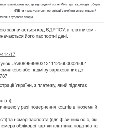
ків та повідомив про це відповідний орган Міністерства доходів і зборів
_______
(ПІБ чи назва установи, організації з якої стягується судовий
ягнення судового збору)
бою зазначається код ЄДРПОУ, а платником -
значаються його паспортні дані.
/414/17
рахунок UA908999980313111256000026001
помилково або надміру зарахованих до
787.
рації України, з платежу, який підлягає
люті);
атиницею у разі повернення коштів в іноземній
ті) та номер паспорта (для фізичних осіб, які
номера облікової картки платника податків та