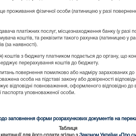
е проживання фізичної особи (латиницею у разі повернення
авача платіжних послуг, місцезнаходження банку (у разі п
мувача коштів, та реквізити такого рахунка (латиницею у ра
 (за наявності).
я) коштів з бюджету платником подається до органу, що к
ідтверджує перерахування коштів до бюджету.
питань повернення помилково або надміру зарахованих до б
важена особа на підставі закону або довіреності відповідн
ує відповідні повноваження, оформленого відповідно до в
ії паспорта уповноваженої особи.
до заповнення форми розрахункових документів на переказ
Таблиця
витанції для його сплати згідно з
Законом України «Про су