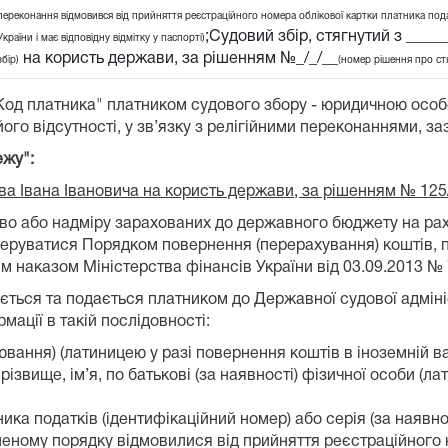
переконання відмовився від прийняття реєстраційного номера облікової картки платника подат
;Судовий збір, стягнутий з ____
України і має відповідну відмітку у паспорті)
на користь держави, за рішенням №_/_/__
збір)
(номер рішення про ст
"Код платника" платником судового збору - юридичною осо
ого відсутності, у зв’язку з релігійними переконаннями, за
ежу":
ова Івана Івановича на користь держави, за рішенням № 125
лково або надміру зарахованих до державного бюджету на 
 керуватися Порядком повернення (перерахування) коштів, 
 наказом Міністерства фінансів України від 03.09.2013 № 
ться та подається платником до Державної судової адмініст
ації в такій послідовності:
вання) (латиницею у разі повернення коштів в іноземній ва
ізвище, ім’я, по батькові (за наявності) фізичної особи (л
ка податків (ідентифікаційний номер) або серія (за наявнос
леному порядку відмовилися від прийняття реєстраційного 