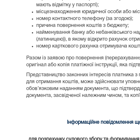
мають відмітку у паспорті);
місцезнаходження юридичної особи або місц
номер контактного телефону (за згодою);
причина повернення коштів з бюджету;
найменування банку або небанківського над
(латиницею)), в якому відкрито рахунок отри
номер карткового рахунка отримувача коштів
Разом із заявою про повернення (перерахуванн
оригінал або копія платіжної інструкції, яка п
Представництво законних інтересів платника з 
для отримання коштів, може здійснювати уповно
обов’язковим наданням документа, що підтвердж
документа, засвідченої належним чином, та коп
Інформаційне повідомлення що
для розрахунку судового збору та формування к