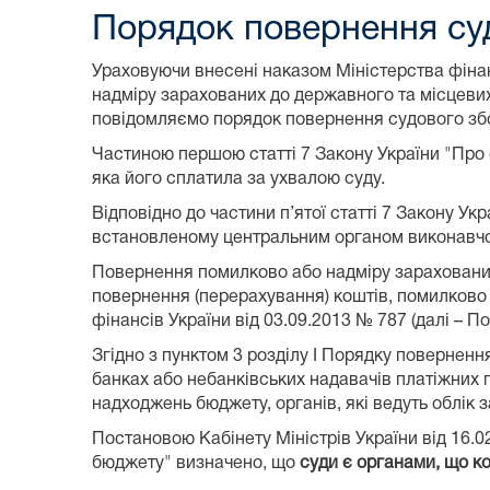
Порядок повернення су
Ураховуючи внесені наказом Міністерства фінан
надміру зарахованих до державного та місцевих
повідомляємо порядок повернення судового зб
Частиною першою статті 7 Закону України "Про 
яка його сплатила за ухвалою суду.
Відповідно до частини п’ятої статті 7 Закону У
встановленому центральним органом виконавчої 
Повернення помилково або надміру зарахованих 
повернення (перерахування) коштів, помилково
фінансів України від 03.09.2013 № 787 (далі – По
Згідно з пунктом 3 розділу I Порядку поверненн
банках або небанківських надавачів платіжних п
надходжень бюджету, органів, які ведуть облік з
Постановою Кабінету Міністрів України від 16.02
бюджету" визначено, що
суди є органами, що к