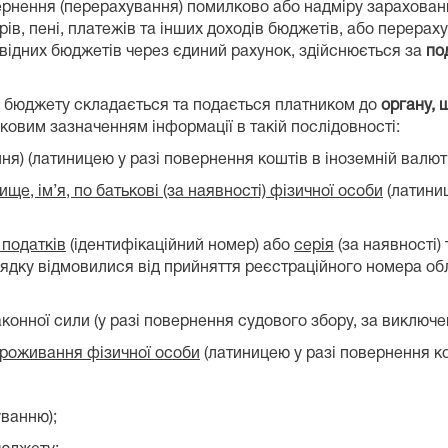
вернення (перерахування) помилково або надміру зарахова
орів, пені, платежів та інших доходів бюджетів, або перера
відних бюджетів через єдиний рахунок, здійснюється за
по
з бюджету складається та подається платником до
органу,
зковим зазначенням інформації в такій послідовності:
я) (латиницею у разі повернення коштів в іноземній валюті
ище, ім’я, по батькові (за наявності) фізичної особи
(латиниц
 податків
(ідентифікаційний номер) або
серія
(за наявності)
рядку відмовилися від прийняття реєстраційного номера обл
аконної сили (у разі повернення судового збору, за виклю
проживання фізичної особи
(латиницею у разі повернення ко
уванню);