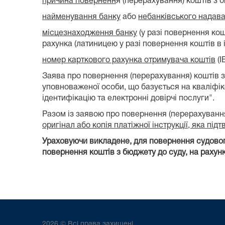
причина поверненн
я (перерахування) коштів з 
найменування банку
або
небанківського надава
місцезнаходження банку
(у разі повернення кош
рахунка (латиницею у разі повернення коштів в і
номер карткового рахунка отримувача коштів
(I
Заява про повернення (перерахування) коштів 
уповноваженої особи, що базується на кваліфік
ідентифікацію та електронні довірчі послуги".
Разом із заявою про повернення (перерахуванн
оригінал або копія платіжної інструкції, яка п
Ураховуючи викладене, для повернення судового
повернення коштів з бюджету до суду, на рахунк
2026 © Всі права захищені