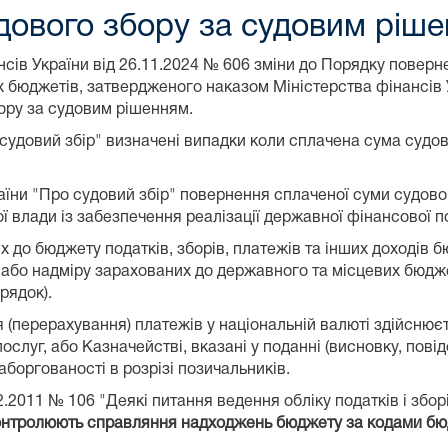
дового збору за судовим ріш
сів України від 26.11.2024 № 606 зміни до Порядку поверн
 бюджетів, затвердженого наказом Міністерства фінансів У
ору за судовим рішенням.
судовий збір" визначені випадки коли сплачена сума судо
країни "Про судовий збір" повернення сплаченої суми судово
влади із забезпечення реалізації державної фінансової по
до бюджету податків, зборів, платежів та інших доходів б
 або надміру зарахованих до державного та місцевих бюдж
рядок).
я (перерахування) платежів у національній валюті здійснюєт
ослуг, або Казначействі, вказані у поданні (висновку, пов
аборгованості в розрізі позичальників.
.2011 № 106 "Деякі питання ведення обліку податків і зборі
онтролюють справляння надходжень бюджету за кодами бюд