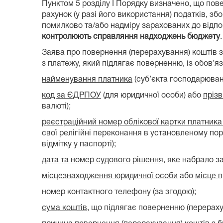
Пунктом 5 розділу I Порядку визначено, що по
рахунок (у разі його використання) податків, зб
помилково та/або надміру зарахованих до відпо
контролюють справляння надходжень бюджету
.
Заява про повернення (перерахування) коштів 
з платежу, який підлягає поверненню, із обов’я
найменування платника
(суб’єкта господарюванн
код за ЄДРПОУ
(для юридичної особи) або
прізв
валюті);
реєстраційний номер облікової картки платника
свої релігійні переконання в установленому по
відмітку у паспорті);
дата та номер судового рішення
, яке набрало з
місцезнаходження юридичної особи
або
місце 
номер контактного телефону (за згодою);
сума коштів
, що підлягає поверненню (перерах