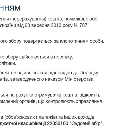
енням
ення (перерахування) коштів, помилково або
країни від 03 вересня 2013 року № 787,
вого збору повертається за клопотанням особи,
го збору здійснюється в порядку,
літики.
юджетів здійснюється відповідно до Порядку
етів, затвердженого наказом Міністерства
ься на рахунки отримувачів коштів, відкриті в
ідомленні) органів, що контролюють справляння
в (обов’язкових платежів) та інших доходів
жетної класифікації 22030100 "Судовий збір".