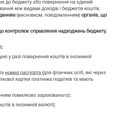
них до бюджету або повернення на єдиний
хування між видами доходів і бюджетів коштів,
данням
(висновком, повідомленням)
органів, що
 що контролює справляння надходжень бюджету
,
);
ею у разі повернення коштів в іноземній
 та
номер паспорта
(для фізичних осіб, які через
ікової картки платника податків та мають
ченням помилково зарахованого);
штів в іноземній валюті);