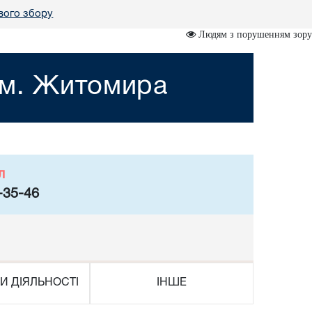
вого збору
Людям з порушенням зору
 м. Житомира
л
-35-46
И ДІЯЛЬНОСТІ
ІНШЕ