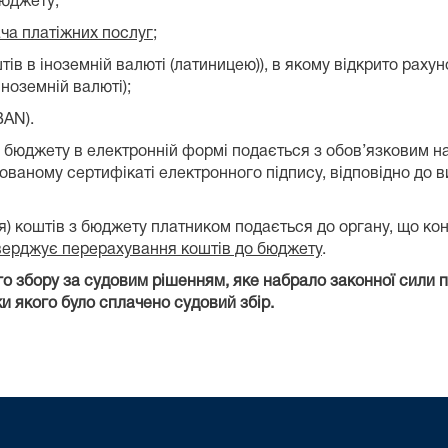
бюджету;
ча платіжних послуг
;
тів в іноземній валюті (латиницею)), в якому відкрито рахун
ноземній валюті);
BAN).
з бюджету в електронній формі подається з обов’язковим н
ованому сертифікаті електронного підпису, відповідно до 
я) коштів з бюджету платником подається до органу, що к
ідтверджує перерахування коштів до бюджету
.
 збору за судовим рішенням, яке набрало законної сили п
и якого було сплачено судовий збір.