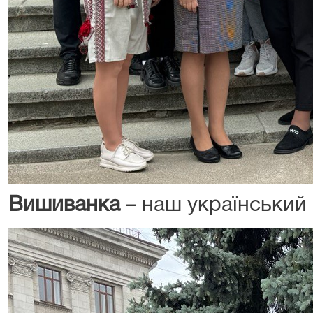
Вишиванка
– наш український