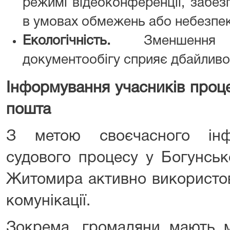
режимі відеоконференції, забез
в умовах обмежень або небезпек
Екологічність.
Зменшення о
документообігу сприяє дбайливо
Інформування учасників проц
пошта
З метою своєчасного інф
судового процесу у Богунськ
Житомира активно використов
комунікації.
Зокрема, громадяни мають м