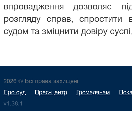
впровадження дозволяє пі
розгляду справ, спростити 
судом та зміцнити довіру сусп
2026 © Всі права захищені
Про суд
Прес-центр
Громадянам
Пока
v1.38.1