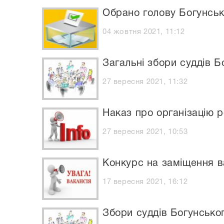
Обрано голову Богунськ
04 жовтня 2021, 11:12
Загальні збори суддів 
27 вересня 2021, 11:32
Наказ про організацію р
27 вересня 2021, 10:53
Конкурс на заміщення в
17 вересня 2021, 16:12
Збори суддів Богунсько