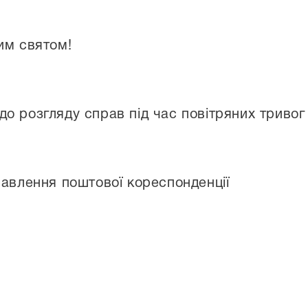
им святом!
о розгляду справ під час повітряних тривог
равлення поштової кореспонденції