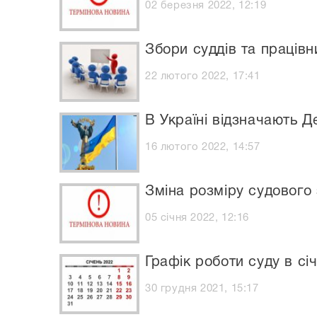
02 березня 2022, 12:19
Збори суддів та праців
22 лютого 2022, 17:41
В Україні відзначають Д
16 лютого 2022, 14:57
Зміна розміру судового
05 січня 2022, 12:16
Графік роботи суду в січ
30 грудня 2021, 15:17