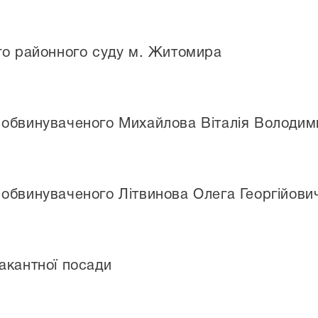
го районного суду м. Житомира
 обвинуваченого Михайлова Віталія Володи
обвинуваченого Літвинова Олега Георгійови
акантної посади