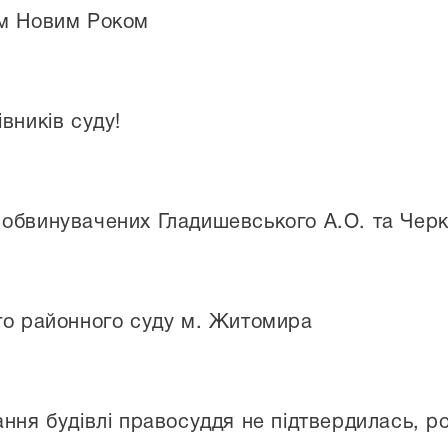
ім Новим Роком
вників суду!
обвинувачених Гладишевського А.О. та Черк
го районного суду м. Житомира
ння будівлі правосуддя не підтвердилась, р