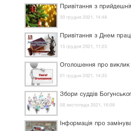
Привітання з прийдешн
30 грудня 2021, 14:48
Привітання з Днем праці
15 грудня 2021, 11:23
Оголошення про виклик 
01 грудня 2021, 14:33
Збори суддів Богунсько
08 листопада 2021, 16:08
Інформація про замінува